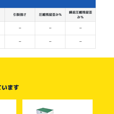
繰返圧縮残留歪
引裂強さ
圧縮残留歪み%
み％
－
－
－
－
－
－
ています