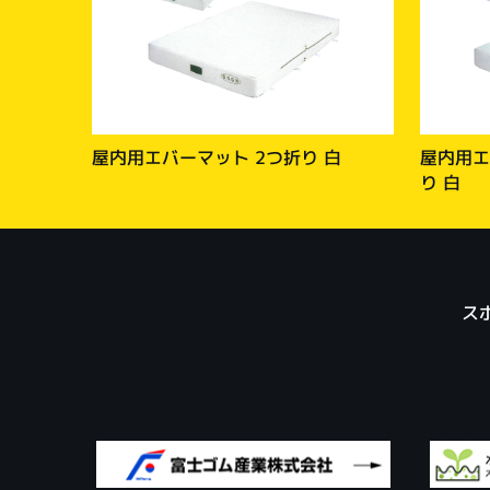
屋内用エバーマット 2つ折り 白
屋内用エ
り 白
ス