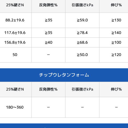
25%硬さN
反発弾性％
引張強さkPa
伸び％
88.2±19.6
≧35
≧59.0
≧130
117.6±19.6
≧35
≧78.4
≧140
156.8±19.6
≧40
≧68.6
≧100
50
－
≧50.0
≧120
チップウレタンフォーム
25%硬さN
反発弾性％
引張強さkPa
伸び％
180～360
－
－
－