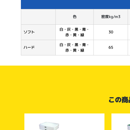
色
密度kg/m3
白・灰・黒・青・
ソフト
30
赤・黄・緑
白・灰・黒・青・
ハード
65
赤・黄・緑
この商