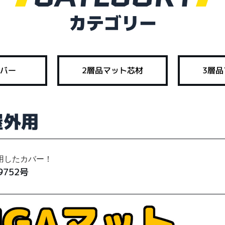
カテゴリー
バー
2層品マット芯材
3層
 屋外用
用したカバー！
752号