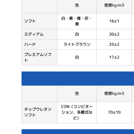
色
密度kg/m3
白・黒・青・灰・
ソフト
16±1
黄
ミディアム
白
20±2
ハード
ライトブラウン
25±2
プレミアムソフ
白
17±2
ト
色
密度kg/m3
CON（コンビネー
チップウレタン
ション、多層式な
70±10
ソフト
ど）