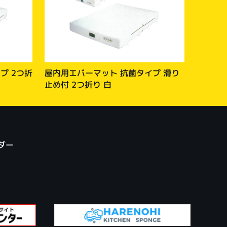
プ 2つ折
屋内用エバーマット 抗菌タイプ 滑り
止め付 2つ折り 白
ダー