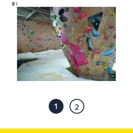
ま）
1
2