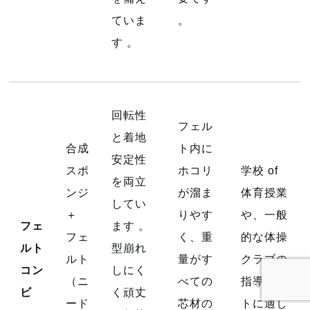
ていま
。
す
。
回転性
フェル
と着地
合成
ト内に
安定性
スポ
ホコリ
学校 of
を両立
ンジ
が溜ま
体育授業
してい
＋
りやす
や、一般
フェ
ます
。
フェ
く、重
的な体操
ルト
型崩れ
ルト
量がす
クラブの
コン
しにく
（ニ
べての
指導マッ
ビ
く頑丈
ード
芯材の
トに適し