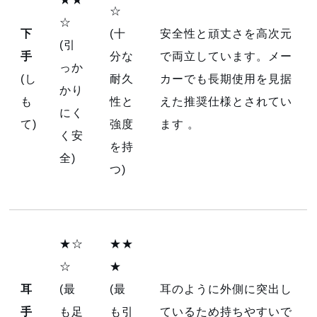
☆
☆
下
(十
安全性と頑丈さを高次元
(引
手
分な
で両立しています。メー
っか
(し
耐久
カーでも長期使用を見据
かり
も
性と
えた推奨仕様とされてい
にく
て)
強度
ます
。
く安
を持
全)
つ)
★☆
★★
☆
★
耳
(最
(最
耳のように外側に突出し
手
も足
も引
ているため持ちやすいで