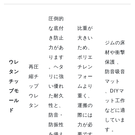
圧倒的
な底付
比重が
き防止
大きい
ジムの床
力があ
ため、
材や衝撃
ります
ポリエ
ウレ
保護
、
再圧
。ヘタ
チレン
タン
防音吸音
縮チ
リに強
フォー
チッ
マット
ップ
い優れ
ムより
プモ
、DIYマ
ウレ
た耐久
重く、
ール
ット工作
タン
性と、
運搬の
ド
などに適
防音・
際には
していま
防振性
力が必
す
。
を備え
要です