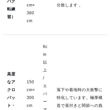
バク
cm×
分散します
。
転練
360
習）
cm
6c
m
以
上
高度
/
なア
150
エ
クロ
cm×
落下や着地時の大衝撃に
バ
バッ
300
特化しています。極厚構
ー
ト・
cm
造で底付きと関節への負
マ