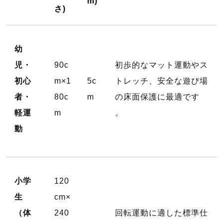
m)
さ)
幼
児・
90c
初歩的なマット運動やス
初心
m×1
5c
トレッチ、安全な遊び場
者・
80c
m
の床面保護に最適です
軽運
m
。
動
小学
120
生
cm×
（体
240
回転運動に適した標準仕