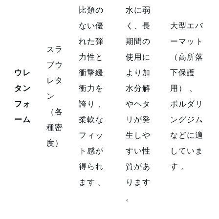
比類の
水に弱
ない優
く、長
大型エバ
れた弾
期間の
ーマット
スラ
力性と
使用に
（高所落
ブウ
ウレ
衝撃緩
より加
下保護
レタ
タン
衝力を
水分解
用）
、
ン
フォ
誇り
、
やヘタ
ボルダリ
（各
ーム
柔軟な
リが発
ングジム
種密
フィッ
生しや
などに適
度）
ト感が
すい性
していま
得られ
質があ
す
。
ます
。
ります
。