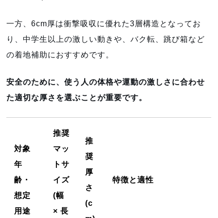
一方、6cm厚は衝撃吸収に優れた3層構造となってお
り、中学生以上の激しい動きや、バク転、跳び箱など
の着地補助におすすめです。
安全のために、使う人の体格や運動の激しさに合わせ
た適切な厚さを選ぶことが重要です。
推奨
推
対象
マッ
奨
年
トサ
厚
齢・
イズ
特徴と適性
さ
想定
(幅
(c
用途
× 長