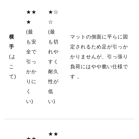
★★
★☆
★
☆
(最
(最
横
マットの側面に平らに固
も安
も切
手
定されるため足が引っか
全で
れや
(よ
かりませんが、引っ張り
引っ
すく
こ
負荷にはやや脆い仕様で
かか
耐久
て)
す
。
りに
性が
く
低
い)
い)
★★
★★