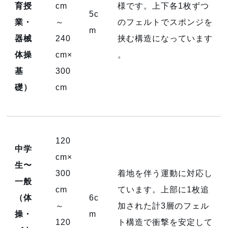
育授
cm
様です。上下各1枚ずつ
5c
業・
～
のフェルトでスポンジを
m
器械
240
挟む構造になっています
体操
cm×
。
基
300
礎）
cm
120
中学
cm×
生〜
300
着地を伴う運動に対応し
一般
cm
ています。上部に1枚追
（体
6c
～
加された計3層のフェル
操・
m
120
ト構造で衝撃を安定して