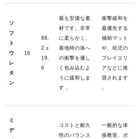
最も安価な素
衝撃緩和を
ソ
材です。非常
最優先する
フ
88.
に柔らかく、
補助マット
ト
2 ±
着地時の体へ
や、幼児の
ウ
16
19.
の衝撃を優し
プレイエリ
レ
6
く包み込むよ
アなどに推
タ
うに緩和しま
奨されます
ン
す
。
。
ミ
コストと耐久
一般的な体
デ
性のバランス
操教室、ボ