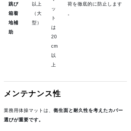
跳び
以上
荷を徹底的に防止します
ッ
箱着
（大
。
ト
地補
型）
は
助
20
cm
以
上
メンテナンス性
業務用体操マットは、
衛生面と耐久性を考えたカバー
選びが重要です。