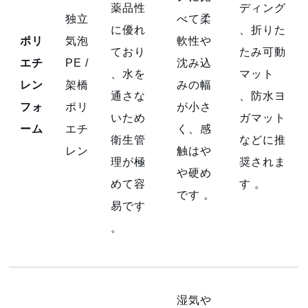
薬品性
ディング
独立
べて柔
に優れ
、折りた
ポリ
気泡
軟性や
ており
たみ可動
エチ
PE /
沈み込
、水を
マット
レン
架橋
みの幅
通さな
、防水ヨ
フォ
ポリ
が小さ
いため
ガマット
ーム
エチ
く、感
衛生管
などに推
レン
触はや
理が極
奨されま
や硬め
めて容
す
。
です
。
易です
。
湿気や