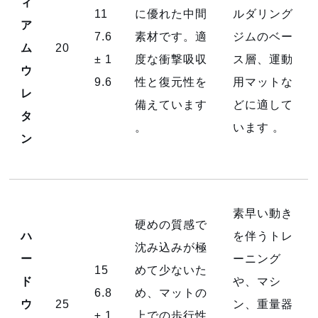
ィ
11
に優れた中間
ルダリング
ア
7.6
素材です。適
ジムのベー
ム
20
± 1
度な衝撃吸収
ス層、運動
ウ
9.6
性と復元性を
用マットな
レ
備えています
どに適して
タ
。
います
。
ン
素早い動き
硬めの質感で
ハ
を伴うトレ
沈み込みが極
ー
ーニング
15
めて少ないた
ド
や、マシ
6.8
め、マットの
ウ
25
ン、重量器
± 1
上での歩行性