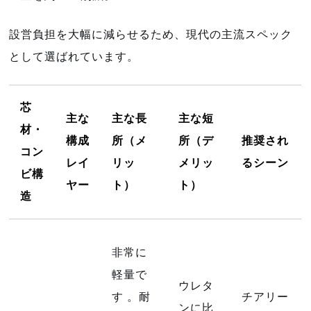
設営負担を大幅に減らせるため、現代の主流スペック
として選ばれています。
芯
主な
主な長
主な短
材・
構成
所（メ
所（デ
推奨され
コン
レイ
リッ
メリッ
るシーン
ビ構
ヤー
ト）
ト）
造
非常に
軽量で
ウレタ
す
。耐
チアリー
ンに比